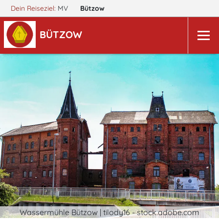
Dein Reiseziel:
MV
Bützow
BÜTZOW
Wassermühle Bützow | tilody16 - stock.adobe.com