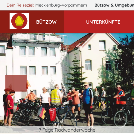
Dein Reiseziel:
Mecklenburg-Vorpommern
Bützow
& Umgebu
BÜTZOW
UNTERKÜNFTE
7 Tage Radwanderwoche