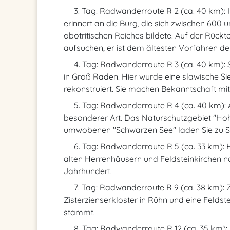
3. Tag: Radwanderroute R 2 (ca. 40 km): Ih
erinnert an die Burg, die sich zwischen 600 
obotritischen Reiches bildete. Auf der Rück
aufsuchen, er ist dem ältesten Vorfahren d
4. Tag: Radwanderroute R 3 (ca. 40 km):
in Groß Raden. Hier wurde eine slawische Si
rekonstruiert. Sie machen Bekanntschaft mi
5. Tag: Radwanderroute R 4 (ca. 40 km): 
besonderer Art. Das Naturschutzgebiet "Ho
umwobenen "Schwarzen See" laden Sie zu S
6. Tag: Radwanderroute R 5 (ca. 33 km): 
alten Herrenhäusern und Feldsteinkirchen 
Jahrhundert.
7. Tag: Radwanderroute R 9 (ca. 38 km): Z
Zisterzienserkloster in Rühn und eine Feldste
stammt.
8. Tag: Radwanderroute R 12 (ca. 35 km):