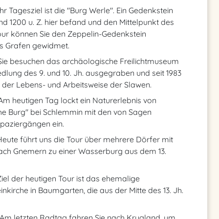
r Tagesziel ist die "Burg Werle". Ein Gedenkstein
und 1200 u. Z. hier befand und den Mittelpunkt des
tour können Sie den Zeppelin-Gedenkstein
es Grafen gewidmet.
 Sie besuchen das archäologische Freilichtmuseum
edlung des 9. und 10. Jh. ausgegraben und seit 1983
t der Lebens- und Arbeitsweise der Slawen.
Am heutigen Tag lockt ein Naturerlebnis von
he Burg" bei Schlemmin mit den von Sagen
paziergängen ein.
Heute führt uns die Tour über mehrere Dörfer mit
nach Gnemern zu einer Wasserburg aus dem 13.
iel der heutigen Tour ist das ehemalige
inkirche in Baumgarten, die aus der Mitte des 13. Jh.
 Am letzten Radtag fahren Sie nach Krugland, um