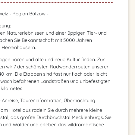
eiz - Region Bützow -
bung:
en Naturerlebnissen und einer üppigen Tier- und
machen Sie Bekanntschaft mit 5000 Jahren
d Herrenhäusern.
agen hören und alte und neue Kultur finden. Zur
n wir 7 der schönsten Radwanderrouten unserer
40 km. Die Etappen sind fast nur flach oder leicht
chwach befahrenen Landstraßen und unbefestigten
kilometer.
le Anreise, Toureninformation, Übernachtung
Vom Hotel aus radeln Sie durch mehrere kleine
tal, das größte Durchbruchstal Mecklenburgs. Sie
n und Wälder und erleben das wildromantische