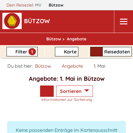
Dein Reiseziel:
MV
Bützow
BÜTZOW
Bützow >
Angebote
Filter
1
Karte
Reisedaten
Du bist hier:
Bützow
Angebote
1. Mai
Angebote: 1. Mai in Bützow
Sortieren
Informationen zur Sortierung
Keine passenden Einträge im Kartenausschnitt