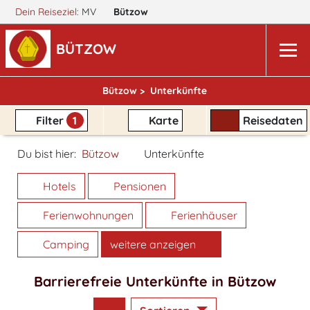
Dein Reiseziel:
MV
Bützow
BÜTZOW
Bützow >
Unterkünfte
Filter
1
Karte
Reisedaten
Du bist hier:
Bützow
Unterkünfte
Hotels
Pensionen
Ferienwohnungen
Ferienhäuser
Camping
weitere anzeigen
Barrierefreie Unterkünfte in Bützow