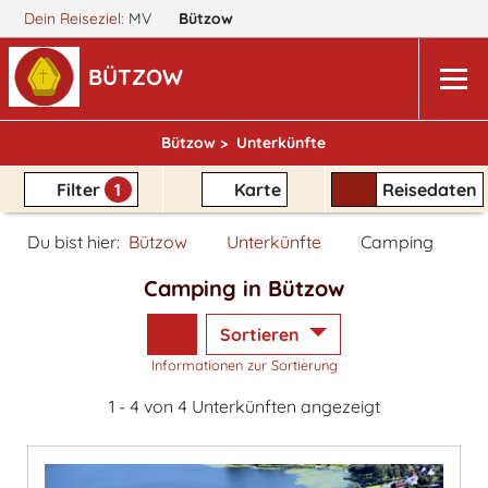
Dein Reiseziel:
MV
Bützow
BÜTZOW
Bützow >
Unterkünfte
Filter
1
Karte
Reisedaten
Du bist hier:
Bützow
Unterkünfte
Camping
Camping in Bützow
Sortieren
Informationen zur Sortierung
1 - 4 von 4 Unterkünften angezeigt