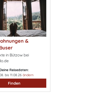
wohnungen &
äuser
kte in Bützow bei
o.de
Deine Reisedaten:
08. bis 11.08.26
ändern
Finden