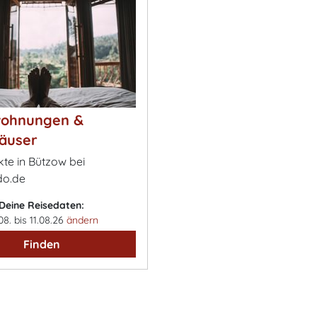
wohnungen &
äuser
kte in Bützow bei
o.de
Deine Reisedaten:
08. bis 11.08.26
ändern
Finden