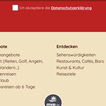
Ich akzeptiere die
Datenschutzerklärung
.
ote
Entdecken
nangebote
Sehenswürdigkeiten
t (Reiten, Golf, Angeln,
Restaurants, Cafés, Bars
andern...)
Kunst & Kultur
enreisen
Reiseziele
rlaub
sreisen ab 6 Tage